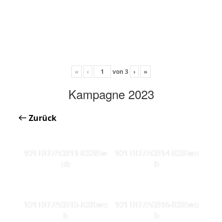
«
‹
von
3
›
»
Kampagne 2023
Zurück
101 DD7A0311-KS3Kw
101 DD7A0314-KSKwe
eb
b
101 DD7A0315-KSKwe
101 DD7A0316-KSKwe
b
b