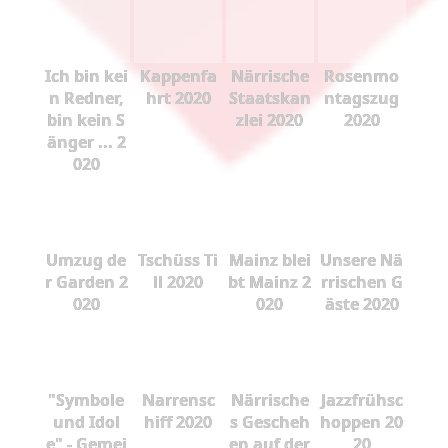
Ich bin kei
Kappenfa
Närrische
Rosenmo
n Redner,
hrt 2020
Staatskan
ntagszug
bin kein S
zlei 2020
2020
änger ... 2
020
Umzug de
Tschüss Ti
Mainz blei
Unsere Nä
r Garden 2
ll 2020
bt Mainz 2
rrischen G
020
020
äste 2020
"Symbole
Narrensc
Närrische
Jazzfrühsc
und Idol
hiff 2020
s Gescheh
hoppen 20
e" - Gemei
en auf der
20