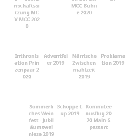
nschaftssi
MCC Bühn
tzung MC
e 2020
V-MCC 202
0
Inthronis
Adventfei
Närrische
Proklama
ation Prin
er 2019
Zwischen
tion 2019
zenpaar 2
mahlzeit
020
2019
Sommerli
Schoppe C
Kommitee
ches Wein
up 2019
ausflug 20
fest - Jubil
20 Main-S
äumswei
pessart
nlese 2019