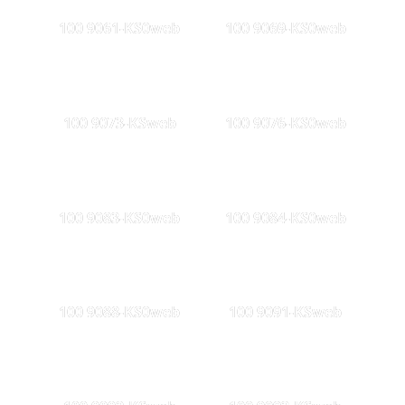
100 9061-KS0web
100 9069-KS0web
100 9073-KSweb
100 9076-KS0web
100 9083-KS0web
100 9084-KS0web
100 9088-KS0web
100 9091-KSweb