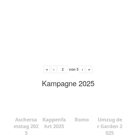
«
‹
von
5
›
»
Kampagne 2025
Aschersa
Kappenfa
Romo
Umzug de
mstag 202
hrt 2025
r Garden 2
5
025