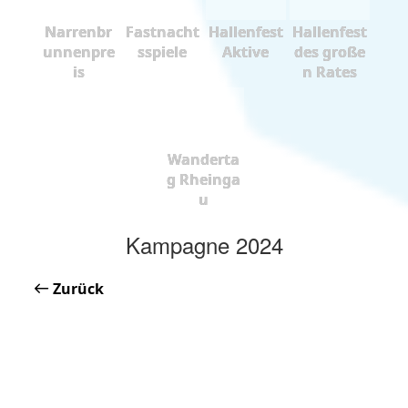
Narrenbr
Fastnacht
Hallenfest
Hallenfest
unnenpre
sspiele
Aktive
des große
is
n Rates
Wanderta
g Rheinga
u
Kampagne 2024
Zurück