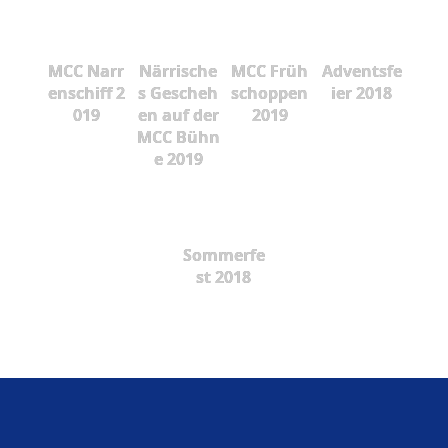
MCC Narr
Närrische
MCC Früh
Adventsfe
enschiff 2
s Gescheh
schoppen
ier 2018
019
en auf der
2019
MCC Bühn
e 2019
Sommerfe
st 2018