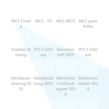
MCC Final
MCC - TV
MCC-MCV
MCC goes
e
Kölle
Stadion Si
PFS 2 Schl
Narrensc
PFS 1 Schl
tzung
oss
hiff 2025
oss
Birnbaum
Haubensit
Närrische
Weihnach
sitzung 20
zung 2025
r Frühsch
tsfeier 202
25
oppen 202
4
5