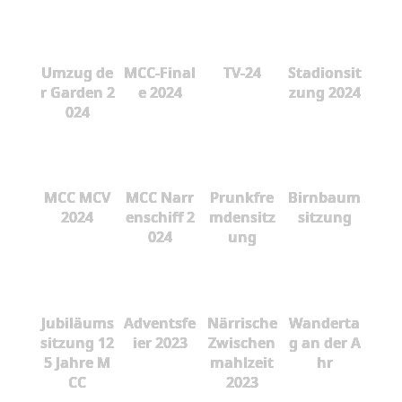
Umzug de
MCC-Final
TV-24
Stadionsit
r Garden 2
e 2024
zung 2024
024
MCC MCV
MCC Narr
Prunkfre
Birnbaum
2024
enschiff 2
mdensitz
sitzung
024
ung
Jubiläums
Adventsfe
Närrische
Wanderta
sitzung 12
ier 2023
Zwischen
g an der A
5 Jahre M
mahlzeit
hr
CC
2023