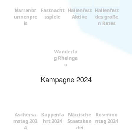
Narrenbr
Fastnacht
Hallenfest
Hallenfest
unnenpre
sspiele
Aktive
des große
is
n Rates
Wanderta
g Rheinga
u
Kampagne 2024
Aschersa
Kappenfa
Närrische
Rosenmo
mstag 202
hrt 2024
Staatskan
ntag 2024
4
zlei