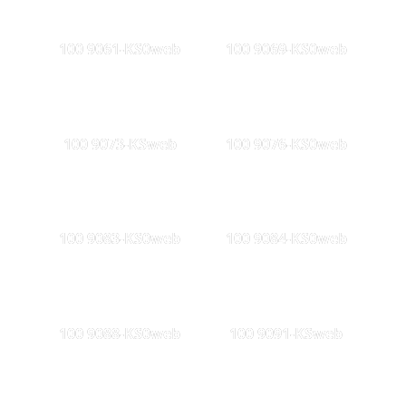
100 9061-KS0web
100 9069-KS0web
100 9073-KSweb
100 9076-KS0web
100 9083-KS0web
100 9084-KS0web
100 9088-KS0web
100 9091-KSweb