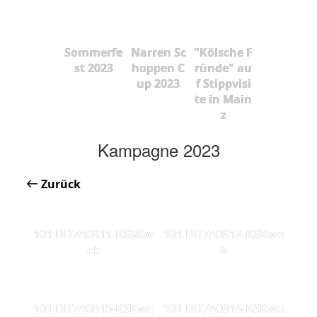
Sommerfe
Narren Sc
"Kölsche F
st 2023
hoppen C
ründe" au
up 2023
f Stippvisi
te in Main
z
Kampagne 2023
Zurück
101 DD7A0311-KS3Kw
101 DD7A0314-KSKwe
eb
b
101 DD7A0315-KSKwe
101 DD7A0316-KSKwe