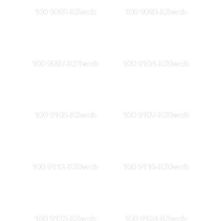
100 9092-KSweb
100 9093-KSweb
100 9097-KS1web
100 9104-KS0web
100 9105-KSweb
100 9107-KS0web
100 9112-KS0web
100 9116-KS0web
100 9123-KSweb
100 9124-KSweb