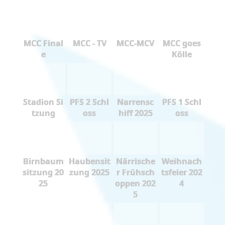
MCC Final
MCC - TV
MCC-MCV
MCC goes
e
Kölle
Stadion Si
PFS 2 Schl
Narrensc
PFS 1 Schl
tzung
oss
hiff 2025
oss
Birnbaum
Haubensit
Närrische
Weihnach
sitzung 20
zung 2025
r Frühsch
tsfeier 202
25
oppen 202
4
5