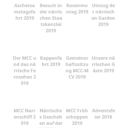
Aschersa
Besuch in
Rosenmo
Umzug de
mstagsfa
der närris
ntag 2019
r närrisch
hrt 2019
chen Staa
en Garden
tskanzlei
2019
2019
Der MCC u
Kappenfa
Gemeinsc
Unsere nä
nd das nä
hrt 2019
haftssitzu
rrischen G
rrische Fe
ng MCC-M
äste 2019
rnsehen 2
CV 2019
019
MCC Narr
Närrische
MCC Früh
Adventsfe
enschiff 2
s Gescheh
schoppen
ier 2018
019
en auf der
2019