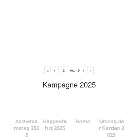
«
‹
von
5
›
»
Kampagne 2025
Aschersa
Kappenfa
Romo
Umzug de
mstag 202
hrt 2025
r Garden 2
5
025