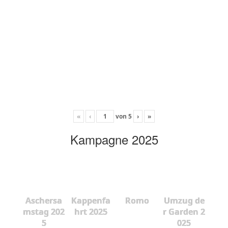
«
‹
von
5
›
»
Kampagne 2025
Aschersa
Kappenfa
Romo
Umzug de
mstag 202
hrt 2025
r Garden 2
5
025