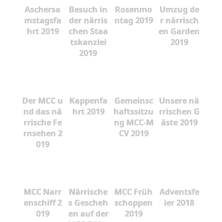
Aschersa
Besuch in
Rosenmo
Umzug de
mstagsfa
der närris
ntag 2019
r närrisch
hrt 2019
chen Staa
en Garden
tskanzlei
2019
2019
Der MCC u
Kappenfa
Gemeinsc
Unsere nä
nd das nä
hrt 2019
haftssitzu
rrischen G
rrische Fe
ng MCC-M
äste 2019
rnsehen 2
CV 2019
019
MCC Narr
Närrische
MCC Früh
Adventsfe
enschiff 2
s Gescheh
schoppen
ier 2018
019
en auf der
2019