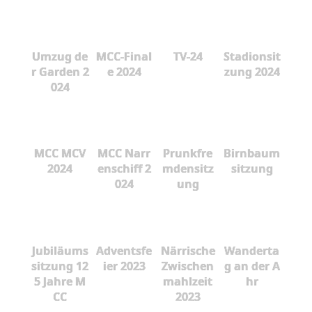
Umzug de
MCC-Final
TV-24
Stadionsit
r Garden 2
e 2024
zung 2024
024
MCC MCV
MCC Narr
Prunkfre
Birnbaum
2024
enschiff 2
mdensitz
sitzung
024
ung
Jubiläums
Adventsfe
Närrische
Wanderta
sitzung 12
ier 2023
Zwischen
g an der A
5 Jahre M
mahlzeit
hr
CC
2023