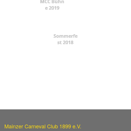
MCC Bühn
e 2019
Sommerfe
st 2018
Mainzer Carneval Club 1899 e.V.