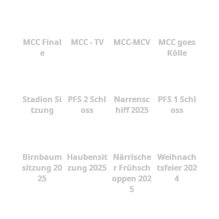
MCC Final
MCC - TV
MCC-MCV
MCC goes
e
Kölle
Stadion Si
PFS 2 Schl
Narrensc
PFS 1 Schl
tzung
oss
hiff 2025
oss
Birnbaum
Haubensit
Närrische
Weihnach
sitzung 20
zung 2025
r Frühsch
tsfeier 202
25
oppen 202
4
5