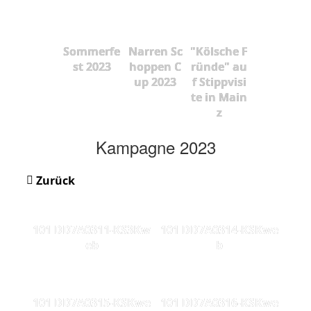
Sommerfe
Narren Sc
"Kölsche F
st 2023
hoppen C
ründe" au
up 2023
f Stippvisi
te in Main
z
Kampagne 2023
Zurück
101 DD7A0311-KS3Kw
101 DD7A0314-KSKwe
eb
b
101 DD7A0315-KSKwe
101 DD7A0316-KSKwe