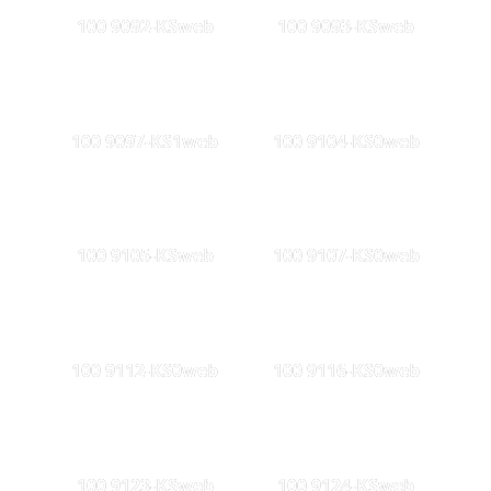
100 9092-KSweb
100 9093-KSweb
100 9097-KS1web
100 9104-KS0web
100 9105-KSweb
100 9107-KS0web
100 9112-KS0web
100 9116-KS0web
100 9123-KSweb
100 9124-KSweb