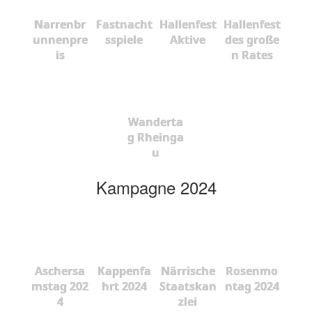
Narrenbr
Fastnacht
Hallenfest
Hallenfest
unnenpre
sspiele
Aktive
des große
is
n Rates
Wanderta
g Rheinga
u
Kampagne 2024
Aschersa
Kappenfa
Närrische
Rosenmo
mstag 202
hrt 2024
Staatskan
ntag 2024
4
zlei