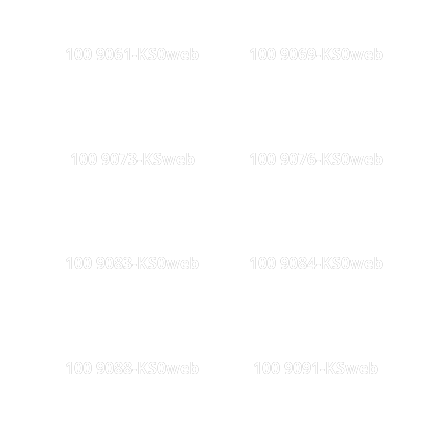
100 9061-KS0web
100 9069-KS0web
100 9073-KSweb
100 9076-KS0web
100 9083-KS0web
100 9084-KS0web
100 9088-KS0web
100 9091-KSweb