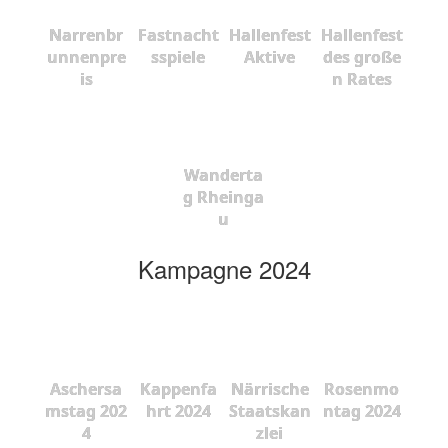
Narrenbr
Fastnacht
Hallenfest
Hallenfest
unnenpre
sspiele
Aktive
des große
is
n Rates
Wanderta
g Rheinga
u
Kampagne 2024
Aschersa
Kappenfa
Närrische
Rosenmo
mstag 202
hrt 2024
Staatskan
ntag 2024
4
zlei