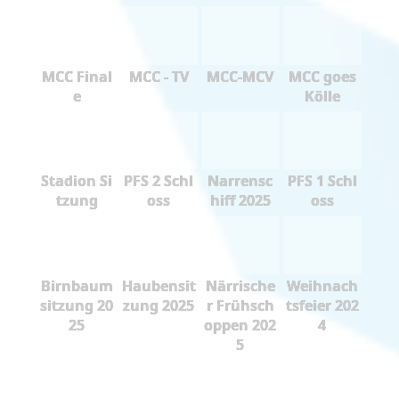
MCC Final
MCC - TV
MCC-MCV
MCC goes
e
Kölle
Stadion Si
PFS 2 Schl
Narrensc
PFS 1 Schl
tzung
oss
hiff 2025
oss
Birnbaum
Haubensit
Närrische
Weihnach
sitzung 20
zung 2025
r Frühsch
tsfeier 202
25
oppen 202
4
5