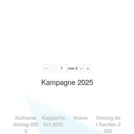
«
‹
von
5
›
»
Kampagne 2025
Aschersa
Kappenfa
Romo
Umzug de
mstag 202
hrt 2025
r Garden 2
5
025