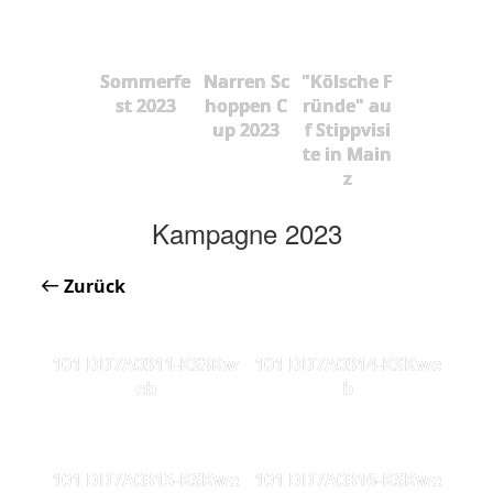
Sommerfe
Narren Sc
"Kölsche F
st 2023
hoppen C
ründe" au
up 2023
f Stippvisi
te in Main
z
Kampagne 2023
Zurück
101 DD7A0311-KS3Kw
101 DD7A0314-KSKwe
eb
b
101 DD7A0315-KSKwe
101 DD7A0316-KSKwe