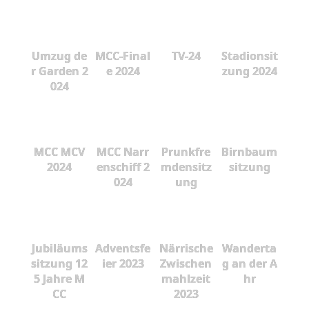
Umzug de
MCC-Final
TV-24
Stadionsit
r Garden 2
e 2024
zung 2024
024
MCC MCV
MCC Narr
Prunkfre
Birnbaum
2024
enschiff 2
mdensitz
sitzung
024
ung
Jubiläums
Adventsfe
Närrische
Wanderta
sitzung 12
ier 2023
Zwischen
g an der A
5 Jahre M
mahlzeit
hr
CC
2023