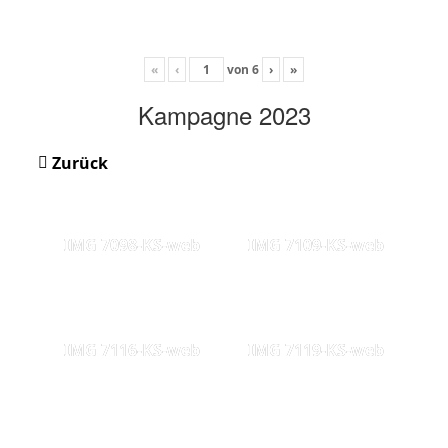
«
‹
von
6
›
»
Kampagne 2023
Zurück
IMG 7098-KS-web
IMG 7109-KS-web
IMG 7116-KS-web
IMG 7119-KS-web