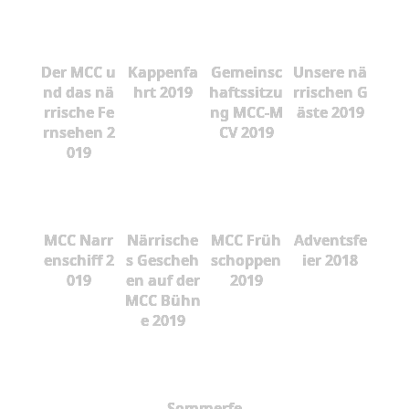
Der MCC u
Kappenfa
Gemeinsc
Unsere nä
nd das nä
hrt 2019
haftssitzu
rrischen G
rrische Fe
ng MCC-M
äste 2019
rnsehen 2
CV 2019
019
MCC Narr
Närrische
MCC Früh
Adventsfe
enschiff 2
s Gescheh
schoppen
ier 2018
019
en auf der
2019
MCC Bühn
e 2019
Sommerfe