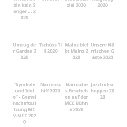
bin kein S
zlei 2020
2020
änger ... 2
020
Umzug de
Tschüss Ti
Mainz blei
Unsere Nä
r Garden 2
ll 2020
bt Mainz 2
rrischen G
020
020
äste 2020
"Symbole
Narrensc
Närrische
Jazzfrühsc
und Idol
hiff 2020
s Gescheh
hoppen 20
e" - Gemei
en auf der
20
nschaftssi
MCC Bühn
tzung MC
e 2020
V-MCC 202
0