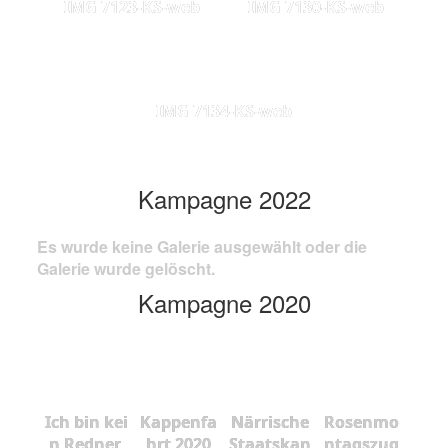
IMG 7123-KS-web
IMG 7130-KS-web
IMG 7134-KS-web
Kampagne 2022
Es wurde keine Galerie ausgewählt oder die
Galerie wurde gelöscht.
Kampagne 2020
Ich bin kei
Kappenfa
Närrische
Rosenmo
n Redner,
hrt 2020
Staatskan
ntagszug