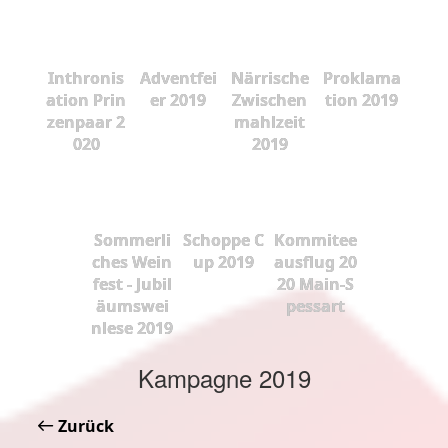
Inthronis
Adventfei
Närrische
Proklama
ation Prin
er 2019
Zwischen
tion 2019
zenpaar 2
mahlzeit
020
2019
Sommerli
Schoppe C
Kommitee
ches Wein
up 2019
ausflug 20
fest - Jubil
20 Main-S
äumswei
pessart
nlese 2019
Kampagne 2019
Zurück