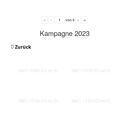
«
‹
von
6
›
»
Kampagne 2023
Zurück
IMG 7098-KS-web
IMG 7109-KS-web
IMG 7116-KS-web
IMG 7119-KS-web