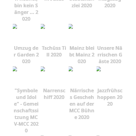
bin kein S
zlei 2020
2020
änger ... 2
020
Umzug de
Tschüss Ti
Mainz blei
Unsere Nä
r Garden 2
ll 2020
bt Mainz 2
rrischen G
020
020
äste 2020
"Symbole
Narrensc
Närrische
Jazzfrühsc
und Idol
hiff 2020
s Gescheh
hoppen 20
e" - Gemei
en auf der
20
nschaftssi
MCC Bühn
tzung MC
e 2020
V-MCC 202
0