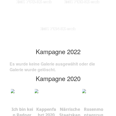
IMG 7123-KS-web
IMG 7130-KS-web
IMG 7134-KS-web
Kampagne 2022
Es wurde keine Galerie ausgewählt oder die
Galerie wurde gelöscht.
Kampagne 2020
Ich bin kei
Kappenfa
Närrische
Rosenmo
n Redner,
hrt 2020
Staatskan
ntagszug