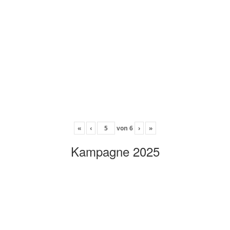
«
‹
von
6
›
»
Kampagne 2025