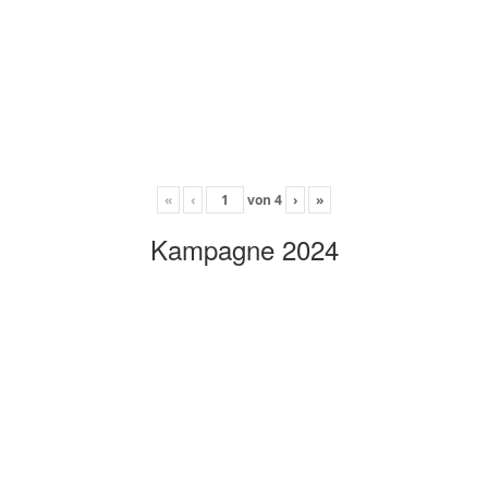
«
‹
von
4
›
»
Kampagne 2024