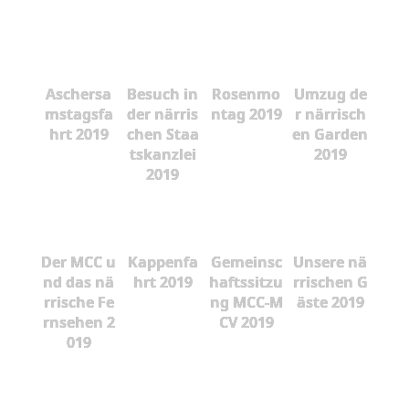
Aschersa
Besuch in
Rosenmo
Umzug de
mstagsfa
der närris
ntag 2019
r närrisch
hrt 2019
chen Staa
en Garden
tskanzlei
2019
2019
Der MCC u
Kappenfa
Gemeinsc
Unsere nä
nd das nä
hrt 2019
haftssitzu
rrischen G
rrische Fe
ng MCC-M
äste 2019
rnsehen 2
CV 2019
019