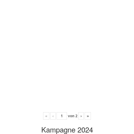
«
‹
von
2
›
»
Kampagne 2024