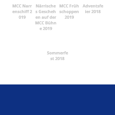
MCC Narr
Närrische
MCC Früh
Adventsfe
enschiff 2
s Gescheh
schoppen
ier 2018
019
en auf der
2019
MCC Bühn
e 2019
Sommerfe
st 2018