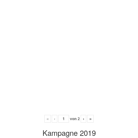
«
‹
von
2
›
»
Kampagne 2019