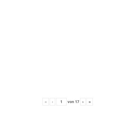
«
‹
von
17
›
»