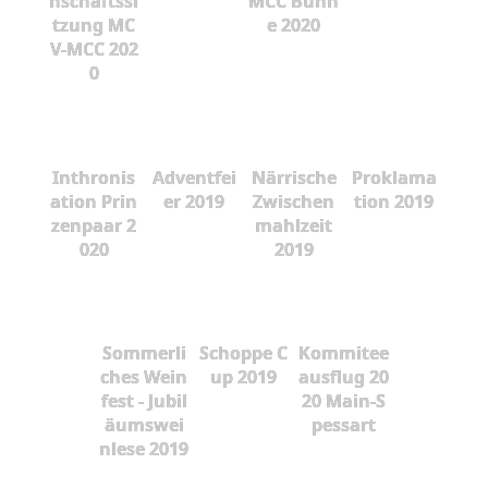
nschaftssi
MCC Bühn
tzung MC
e 2020
V-MCC 202
0
Inthronis
Adventfei
Närrische
Proklama
ation Prin
er 2019
Zwischen
tion 2019
zenpaar 2
mahlzeit
020
2019
Sommerli
Schoppe C
Kommitee
ches Wein
up 2019
ausflug 20
fest - Jubil
20 Main-S
äumswei
pessart
nlese 2019