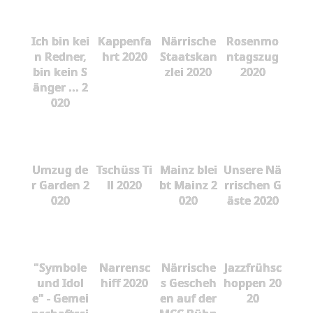
Ich bin kei
Kappenfa
Närrische
Rosenmo
n Redner,
hrt 2020
Staatskan
ntagszug
bin kein S
zlei 2020
2020
änger ... 2
020
Umzug de
Tschüss Ti
Mainz blei
Unsere Nä
r Garden 2
ll 2020
bt Mainz 2
rrischen G
020
020
äste 2020
"Symbole
Narrensc
Närrische
Jazzfrühsc
und Idol
hiff 2020
s Gescheh
hoppen 20
e" - Gemei
en auf der
20