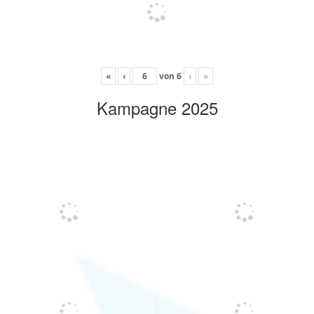
«
‹
von
6
›
»
Kampagne 2025