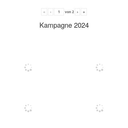
«
‹
von
2
›
»
Kampagne 2024