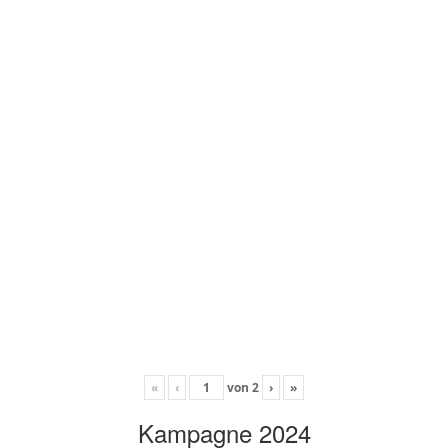
«
‹
von
2
›
»
Kampagne 2024