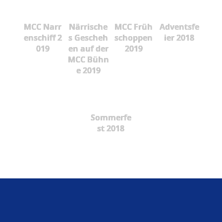
MCC Narr
Närrische
MCC Früh
Adventsfe
enschiff 2
s Gescheh
schoppen
ier 2018
019
en auf der
2019
MCC Bühn
e 2019
Sommerfe
st 2018