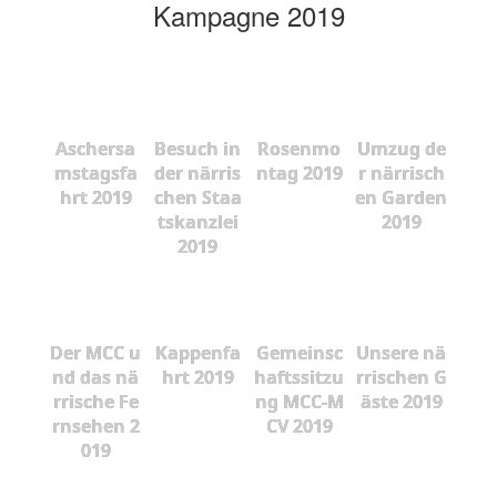
Kampagne 2019
Aschersa
Besuch in
Rosenmo
Umzug de
mstagsfa
der närris
ntag 2019
r närrisch
hrt 2019
chen Staa
en Garden
tskanzlei
2019
2019
Der MCC u
Kappenfa
Gemeinsc
Unsere nä
nd das nä
hrt 2019
haftssitzu
rrischen G
rrische Fe
ng MCC-M
äste 2019
rnsehen 2
CV 2019
019