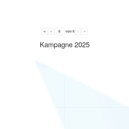
«
‹
von
6
›
»
Kampagne 2025