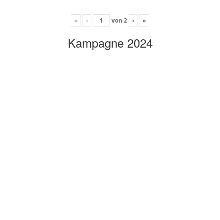
«
‹
von
2
›
»
Kampagne 2024