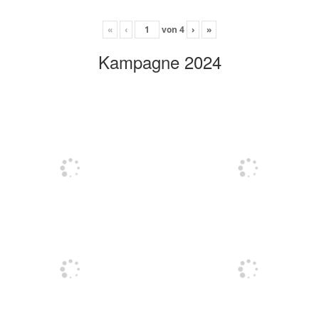
«
‹
von
4
›
»
Kampagne 2024