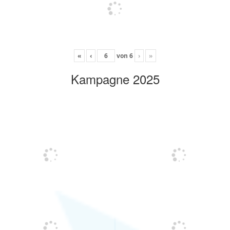
«
‹
von
6
›
»
Kampagne 2025