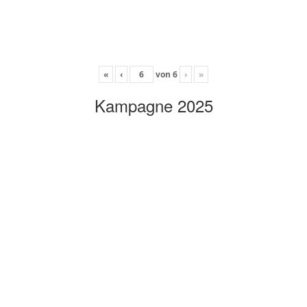
«
‹
von
6
›
»
Kampagne 2025