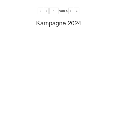
«
‹
von
4
›
»
Kampagne 2024