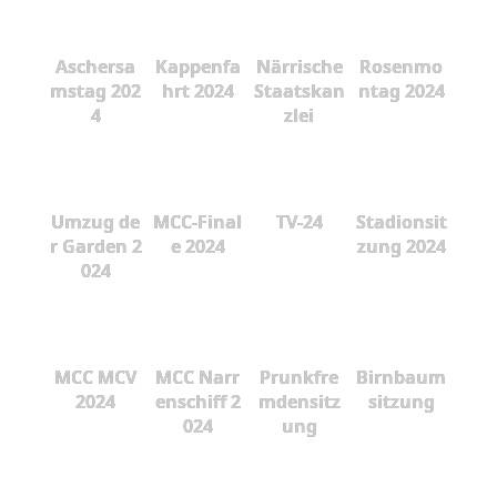
Aschersa
Kappenfa
Närrische
Rosenmo
mstag 202
hrt 2024
Staatskan
ntag 2024
4
zlei
Umzug de
MCC-Final
TV-24
Stadionsit
r Garden 2
e 2024
zung 2024
024
MCC MCV
MCC Narr
Prunkfre
Birnbaum
2024
enschiff 2
mdensitz
sitzung
024
ung