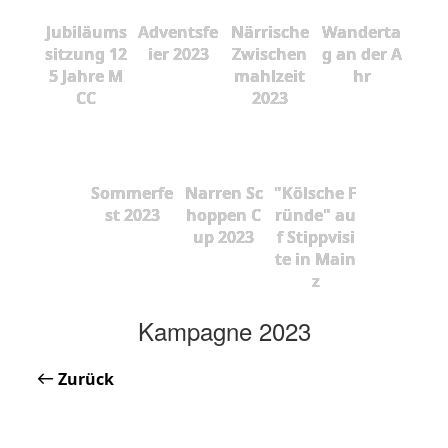
Jubiläums
Adventsfe
Närrische
Wanderta
sitzung 12
ier 2023
Zwischen
g an der A
5 Jahre M
mahlzeit
hr
CC
2023
Sommerfe
Narren Sc
"Kölsche F
st 2023
hoppen C
ründe" au
up 2023
f Stippvisi
te in Main
z
Kampagne 2023
Zurück