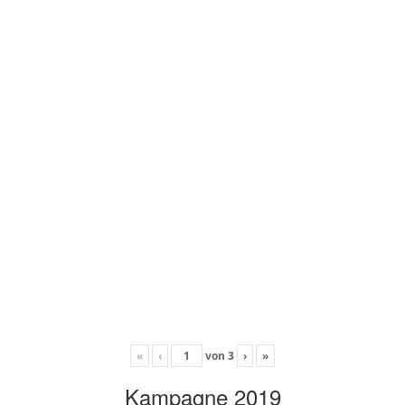
«
‹
von
3
›
»
Kampagne 2019