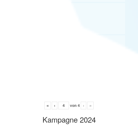
«
‹
von
4
›
»
Kampagne 2024