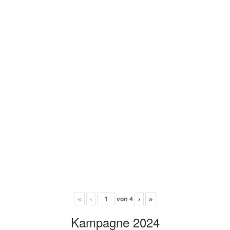
«
‹
von
4
›
»
Kampagne 2024