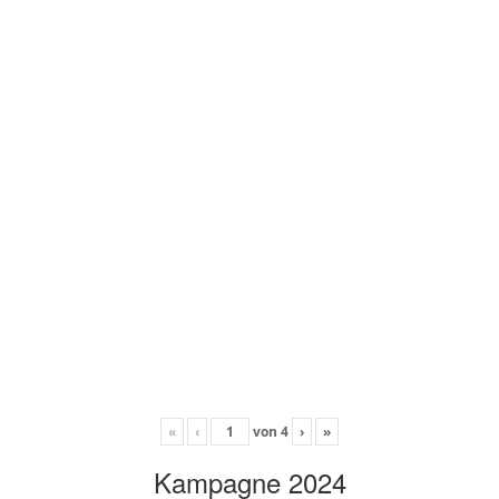
«
‹
von
4
›
»
Kampagne 2024