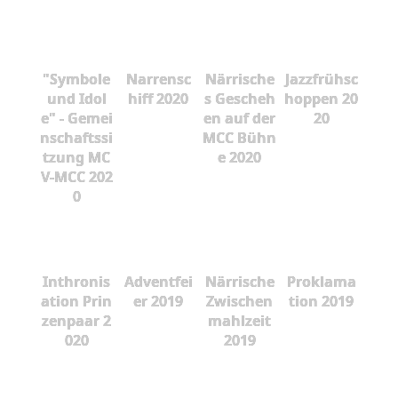
"Symbole
Narrensc
Närrische
Jazzfrühsc
und Idol
hiff 2020
s Gescheh
hoppen 20
e" - Gemei
en auf der
20
nschaftssi
MCC Bühn
tzung MC
e 2020
V-MCC 202
0
Inthronis
Adventfei
Närrische
Proklama
ation Prin
er 2019
Zwischen
tion 2019
zenpaar 2
mahlzeit
020
2019