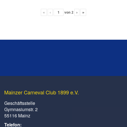
«
‹
von
2
›
»
Mainzer Carneval Club 1899 e.V.
Geschäftsstelle
Gymnasiumstr. 2
55116 Mainz
Telefon: