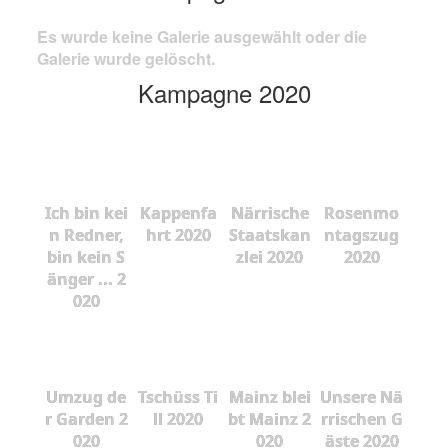
Es wurde keine Galerie ausgewählt oder die
Galerie wurde gelöscht.
Kampagne 2020
Ich bin kei
Kappenfa
Närrische
Rosenmo
n Redner,
hrt 2020
Staatskan
ntagszug
bin kein S
zlei 2020
2020
änger ... 2
020
Umzug de
Tschüss Ti
Mainz blei
Unsere Nä
r Garden 2
ll 2020
bt Mainz 2
rrischen G
020
020
äste 2020