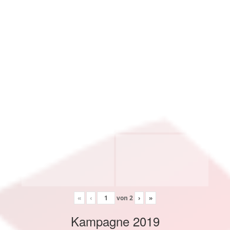
«
‹
von
2
›
»
Kampagne 2019