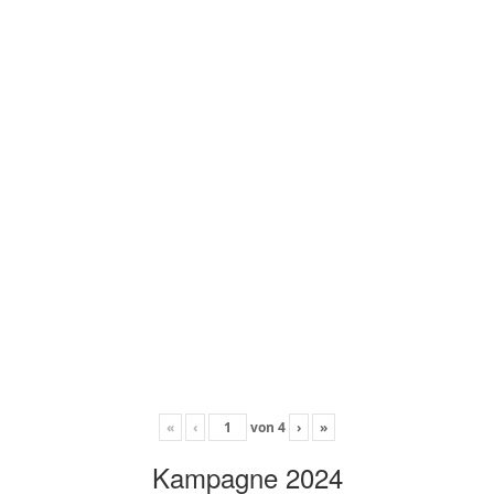
«
‹
von
4
›
»
Kampagne 2024