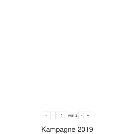
«
‹
von
2
›
»
Kampagne 2019