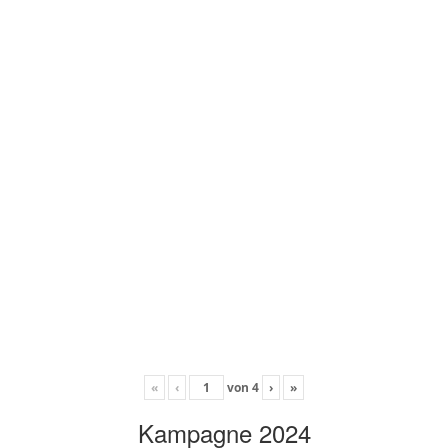
«
‹
von
4
›
»
Kampagne 2024