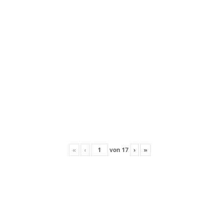
«
‹
von
17
›
»