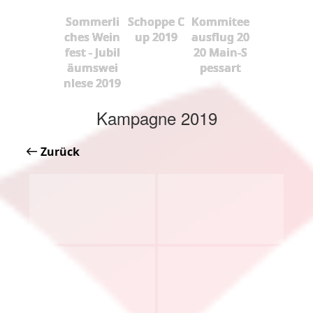
Sommerli
Schoppe C
Kommitee
ches Wein
up 2019
ausflug 20
fest - Jubil
20 Main-S
äumswei
pessart
nlese 2019
Kampagne 2019
Zurück