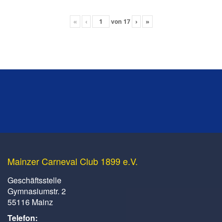
«
‹
von
17
›
»
Mainzer Carneval Club 1899 e.V.
Geschäftsstelle
Gymnasiumstr. 2
55116 Mainz
Telefon: