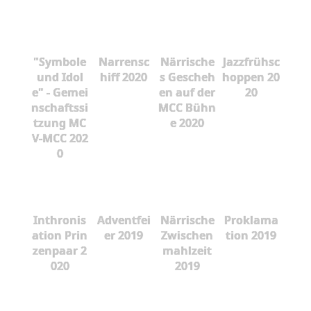
"Symbole
Narrensc
Närrische
Jazzfrühsc
und Idol
hiff 2020
s Gescheh
hoppen 20
e" - Gemei
en auf der
20
nschaftssi
MCC Bühn
tzung MC
e 2020
V-MCC 202
0
Inthronis
Adventfei
Närrische
Proklama
ation Prin
er 2019
Zwischen
tion 2019
zenpaar 2
mahlzeit
020
2019