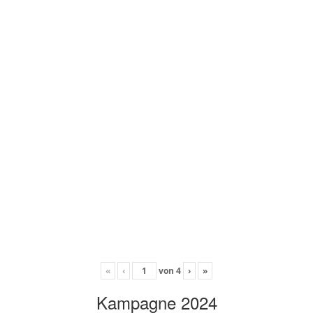
«
‹
von
4
›
»
Kampagne 2024