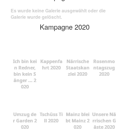
Es wurde keine Galerie ausgewählt oder die
Galerie wurde gelöscht.
Kampagne 2020
Ich bin kei
Kappenfa
Närrische
Rosenmo
n Redner,
hrt 2020
Staatskan
ntagszug
bin kein S
zlei 2020
2020
änger ... 2
020
Umzug de
Tschüss Ti
Mainz blei
Unsere Nä
r Garden 2
ll 2020
bt Mainz 2
rrischen G
020
020
äste 2020