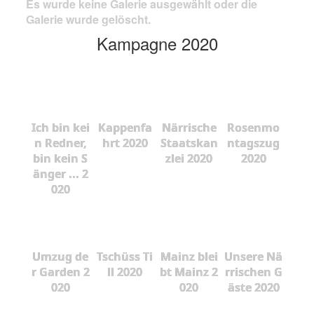
Es wurde keine Galerie ausgewählt oder die
Galerie wurde gelöscht.
Kampagne 2020
Ich bin kei
Kappenfa
Närrische
Rosenmo
n Redner,
hrt 2020
Staatskan
ntagszug
bin kein S
zlei 2020
2020
änger ... 2
020
Umzug de
Tschüss Ti
Mainz blei
Unsere Nä
r Garden 2
ll 2020
bt Mainz 2
rrischen G
020
020
äste 2020