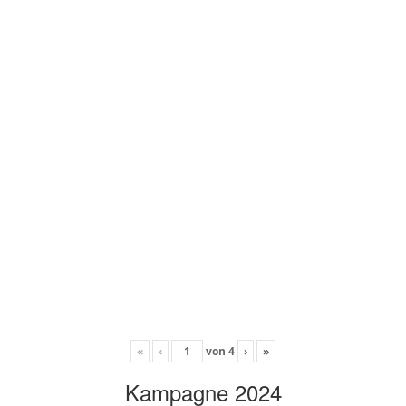
«
‹
von
4
›
»
Kampagne 2024