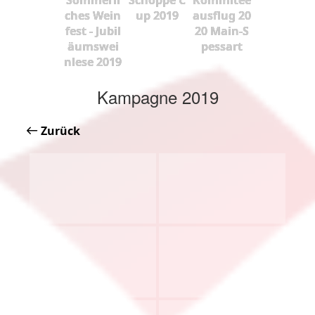
ches Wein
up 2019
ausflug 20
fest - Jubil
20 Main-S
äumswei
pessart
nlese 2019
Kampagne 2019
Zurück