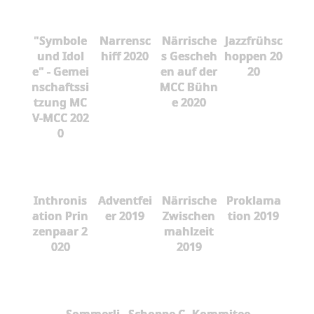
"Symbole
Narrensc
Närrische
Jazzfrühsc
und Idol
hiff 2020
s Gescheh
hoppen 20
e" - Gemei
en auf der
20
nschaftssi
MCC Bühn
tzung MC
e 2020
V-MCC 202
0
Inthronis
Adventfei
Närrische
Proklama
ation Prin
er 2019
Zwischen
tion 2019
zenpaar 2
mahlzeit
020
2019
Sommerli
Schoppe C
Kommitee