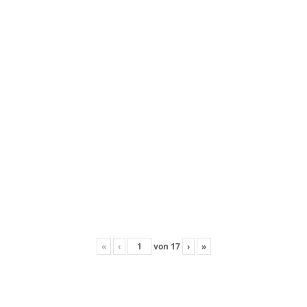
«
‹
von
17
›
»