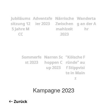
Jubiläums
Adventsfe
Närrische
Wanderta
sitzung 12
ier 2023
Zwischen
g an der A
5 Jahre M
mahlzeit
hr
CC
2023
Sommerfe
Narren Sc
"Kölsche F
st 2023
hoppen C
ründe" au
up 2023
f Stippvisi
te in Main
z
Kampagne 2023
Zurück