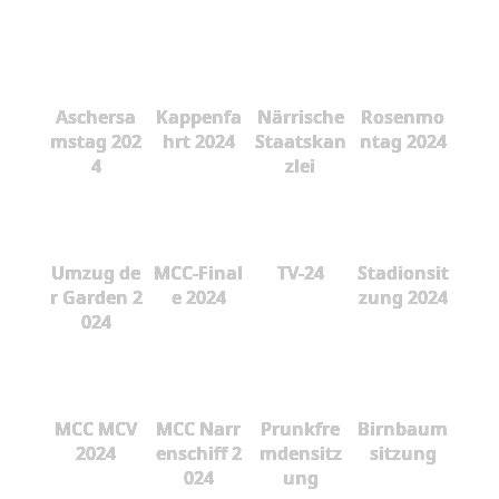
Aschersa
Kappenfa
Närrische
Rosenmo
mstag 202
hrt 2024
Staatskan
ntag 2024
4
zlei
Umzug de
MCC-Final
TV-24
Stadionsit
r Garden 2
e 2024
zung 2024
024
MCC MCV
MCC Narr
Prunkfre
Birnbaum
2024
enschiff 2
mdensitz
sitzung
024
ung