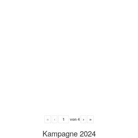
«
‹
von
4
›
»
Kampagne 2024