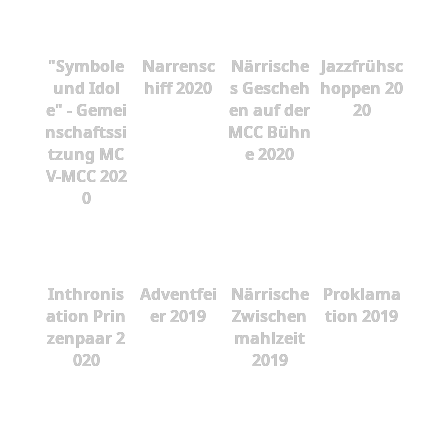
"Symbole
Narrensc
Närrische
Jazzfrühsc
und Idol
hiff 2020
s Gescheh
hoppen 20
e" - Gemei
en auf der
20
nschaftssi
MCC Bühn
tzung MC
e 2020
V-MCC 202
0
Inthronis
Adventfei
Närrische
Proklama
ation Prin
er 2019
Zwischen
tion 2019
zenpaar 2
mahlzeit
020
2019