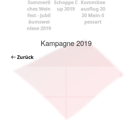
Sommerli
Schoppe C
Kommitee
ches Wein
up 2019
ausflug 20
fest - Jubil
20 Main-S
äumswei
pessart
nlese 2019
Kampagne 2019
Zurück