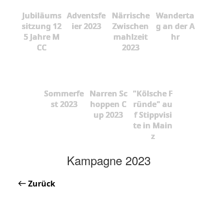
Jubiläums
Adventsfe
Närrische
Wanderta
sitzung 12
ier 2023
Zwischen
g an der A
5 Jahre M
mahlzeit
hr
CC
2023
Sommerfe
Narren Sc
"Kölsche F
st 2023
hoppen C
ründe" au
up 2023
f Stippvisi
te in Main
z
Kampagne 2023
Zurück