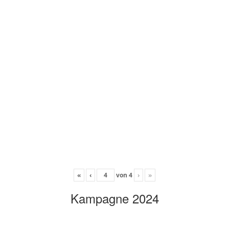
«
‹
von
4
›
»
Kampagne 2024