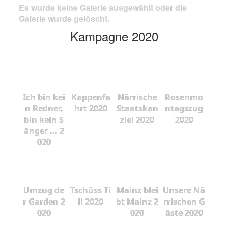
Es wurde keine Galerie ausgewählt oder die
Galerie wurde gelöscht.
Kampagne 2020
Ich bin kei
Kappenfa
Närrische
Rosenmo
n Redner,
hrt 2020
Staatskan
ntagszug
bin kein S
zlei 2020
2020
änger ... 2
020
Umzug de
Tschüss Ti
Mainz blei
Unsere Nä
r Garden 2
ll 2020
bt Mainz 2
rrischen G
020
020
äste 2020