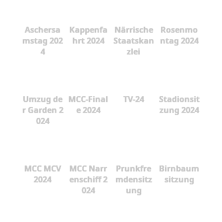
Aschersa
Kappenfa
Närrische
Rosenmo
mstag 202
hrt 2024
Staatskan
ntag 2024
4
zlei
Umzug de
MCC-Final
TV-24
Stadionsit
r Garden 2
e 2024
zung 2024
024
MCC MCV
MCC Narr
Prunkfre
Birnbaum
2024
enschiff 2
mdensitz
sitzung
024
ung