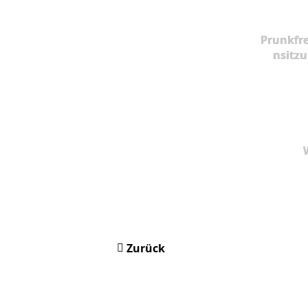
Prunkfr
nsitz
Zurück