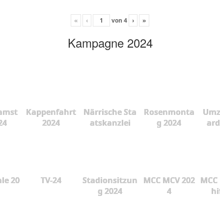
«
‹
von
4
›
»
Kampagne 2024
amst
Kappenfahrt
Närrische Sta
Rosenmonta
Umz
24
2024
atskanzlei
g 2024
ard
le 20
TV-24
Stadionsitzun
MCC MCV 202
MCC 
g 2024
4
hi