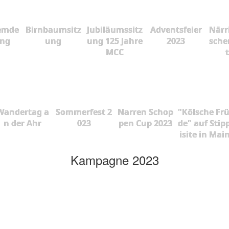
emde
Birnbaumsitz
Jubiläumssitz
Adventsfeier
Närr
ung
ung
ung 125 Jahre
2023
sche
MCC
Wandertag a
Sommerfest 2
Narren Schop
"Kölsche Fr
n der Ahr
023
pen Cup 2023
de" auf Stip
isite in Mai
Kampagne 2023