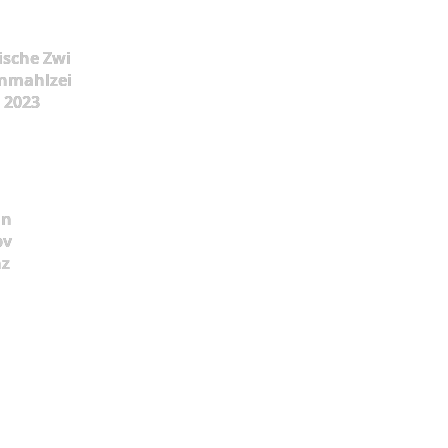
ische Zwi
nmahlzei
t 2023
ün
pv
nz