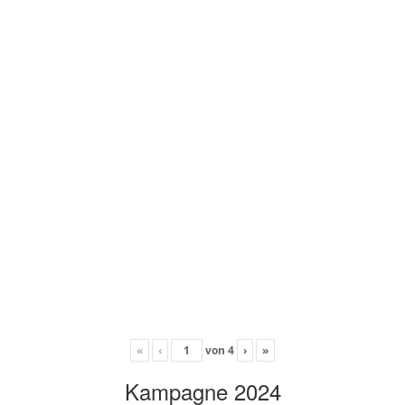
«
‹
von
4
›
»
Kampagne 2024