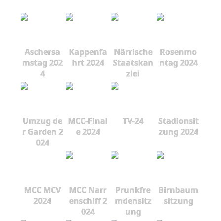
Aschersa
Kappenfa
Närrische
Rosenmo
mstag 202
hrt 2024
Staatskan
ntag 2024
4
zlei
Umzug de
MCC-Final
TV-24
Stadionsit
r Garden 2
e 2024
zung 2024
024
MCC MCV
MCC Narr
Prunkfre
Birnbaum
2024
enschiff 2
mdensitz
sitzung
024
ung