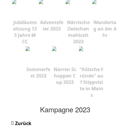
Jubiläums
Adventsfe
Närrische
Wanderta
sitzung 12
ier 2023
Zwischen
g an der A
5 Jahre M
mahlzeit
hr
CC
2023
Sommerfe
Narren Sc
"Kölsche F
st 2023
hoppen C
ründe" au
up 2023
f Stippvisi
te in Main
z
Kampagne 2023
Zurück