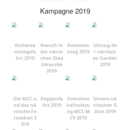
Kampagne 2019
Aschersa
Besuch in
Rosenmo
Umzug de
mstagsfa
der närris
ntag 2019
r närrisch
hrt 2019
chen Staa
en Garden
tskanzlei
2019
2019
Der MCC u
Kappenfa
Gemeinsc
Unsere nä
nd das nä
hrt 2019
haftssitzu
rrischen G
rrische Fe
ng MCC-M
äste 2019
rnsehen 2
CV 2019
019