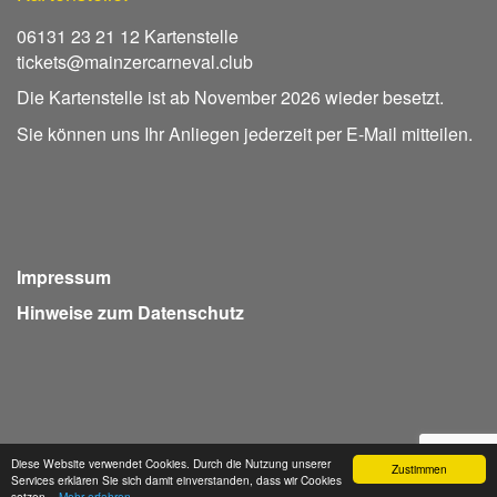
06131 23 21 12 Kartenstelle
tickets@mainzercarneval.club
Die Kartenstelle ist ab November 2026 wieder besetzt.
Sie können uns Ihr Anliegen jederzeit per E-Mail mitteilen.
Impressum
Hinweise zum Datenschutz
Diese Website verwendet Cookies. Durch die Nutzung unserer
Zustimmen
Services erklären Sie sich damit einverstanden, dass wir Cookies
Webdesign Seventum
setzen.
- Mehr erfahren