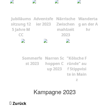
Jubiläums
Adventsfe
Närrische
Wanderta
sitzung 12
ier 2023
Zwischen
g an der A
5 Jahre M
mahlzeit
hr
CC
2023
Sommerfe
Narren Sc
"Kölsche F
st 2023
hoppen C
ründe" au
up 2023
f Stippvisi
te in Main
z
Kampagne 2023
Zurück