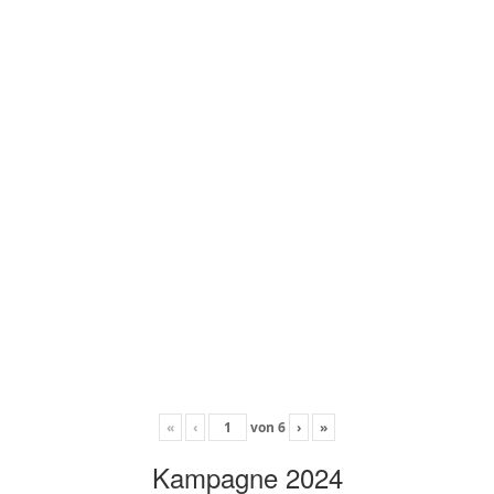
«
‹
von
6
›
»
Kampagne 2024