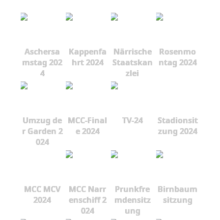
Aschersa
Kappenfa
Närrische
Rosenmo
mstag 202
hrt 2024
Staatskan
ntag 2024
4
zlei
Umzug de
MCC-Final
TV-24
Stadionsit
r Garden 2
e 2024
zung 2024
024
MCC MCV
MCC Narr
Prunkfre
Birnbaum
2024
enschiff 2
mdensitz
sitzung
024
ung