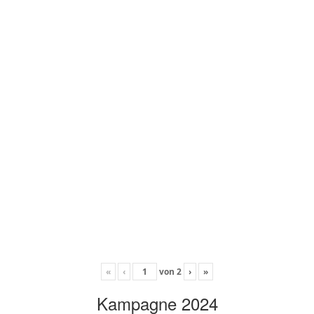
«
‹
von
2
›
»
Kampagne 2024