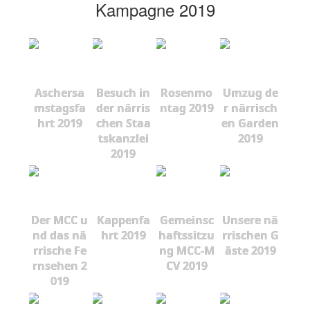
Kampagne 2019
Aschersa
Besuch in
Rosenmo
Umzug de
mstagsfa
der närris
ntag 2019
r närrisch
hrt 2019
chen Staa
en Garden
tskanzlei
2019
2019
Der MCC u
Kappenfa
Gemeinsc
Unsere nä
nd das nä
hrt 2019
haftssitzu
rrischen G
rrische Fe
ng MCC-M
äste 2019
rnsehen 2
CV 2019
019