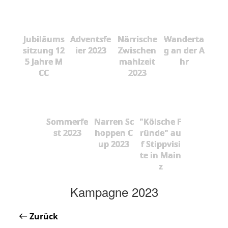
Jubiläums
Adventsfe
Närrische
Wanderta
sitzung 12
ier 2023
Zwischen
g an der A
5 Jahre M
mahlzeit
hr
CC
2023
Sommerfe
Narren Sc
"Kölsche F
st 2023
hoppen C
ründe" au
up 2023
f Stippvisi
te in Main
z
Kampagne 2023
Zurück