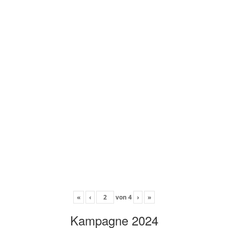
«
‹
von
4
›
»
Kampagne 2024