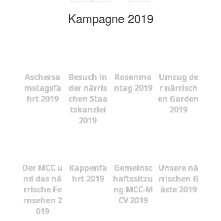
Kampagne 2019
Aschersa
Besuch in
Rosenmo
Umzug de
mstagsfa
der närris
ntag 2019
r närrisch
hrt 2019
chen Staa
en Garden
tskanzlei
2019
2019
Der MCC u
Kappenfa
Gemeinsc
Unsere nä
nd das nä
hrt 2019
haftssitzu
rrischen G
rrische Fe
ng MCC-M
äste 2019
rnsehen 2
CV 2019
019