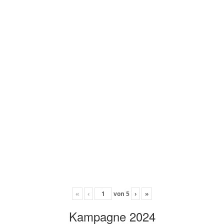
«
‹
von
5
›
»
Kampagne 2024