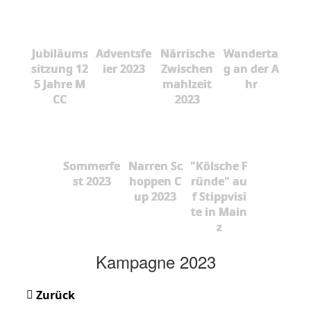
Jubiläums
Adventsfe
Närrische
Wanderta
sitzung 12
ier 2023
Zwischen
g an der A
5 Jahre M
mahlzeit
hr
CC
2023
Sommerfe
Narren Sc
"Kölsche F
st 2023
hoppen C
ründe" au
up 2023
f Stippvisi
te in Main
z
Kampagne 2023
Zurück