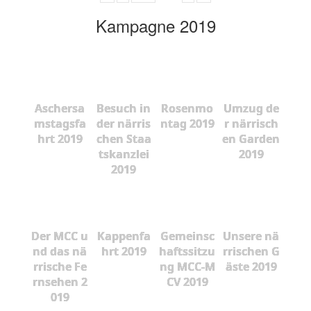
Kampagne 2019
Aschersa
Besuch in
Rosenmo
Umzug de
mstagsfa
der närris
ntag 2019
r närrisch
hrt 2019
chen Staa
en Garden
tskanzlei
2019
2019
Der MCC u
Kappenfa
Gemeinsc
Unsere nä
nd das nä
hrt 2019
haftssitzu
rrischen G
rrische Fe
ng MCC-M
äste 2019
rnsehen 2
CV 2019
019