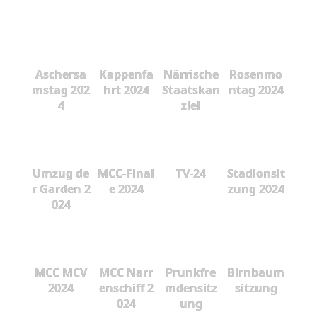
Aschersa
Kappenfa
Närrische
Rosenmo
mstag 202
hrt 2024
Staatskan
ntag 2024
4
zlei
Umzug de
MCC-Final
TV-24
Stadionsit
r Garden 2
e 2024
zung 2024
024
MCC MCV
MCC Narr
Prunkfre
Birnbaum
2024
enschiff 2
mdensitz
sitzung
024
ung