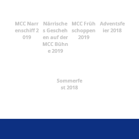
MCC Narr
Närrische
MCC Früh
Adventsfe
enschiff 2
s Gescheh
schoppen
ier 2018
019
en auf der
2019
MCC Bühn
e 2019
Sommerfe
st 2018