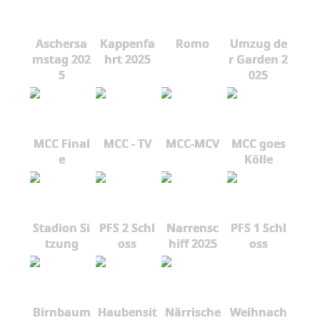
Aschersa
Kappenfa
Romo
Umzug de
mstag 202
hrt 2025
r Garden 2
5
025
MCC Final
MCC - TV
MCC-MCV
MCC goes
e
Kölle
Stadion Si
PFS 2 Schl
Narrensc
PFS 1 Schl
tzung
oss
hiff 2025
oss
Birnbaum
Haubensit
Närrische
Weihnach