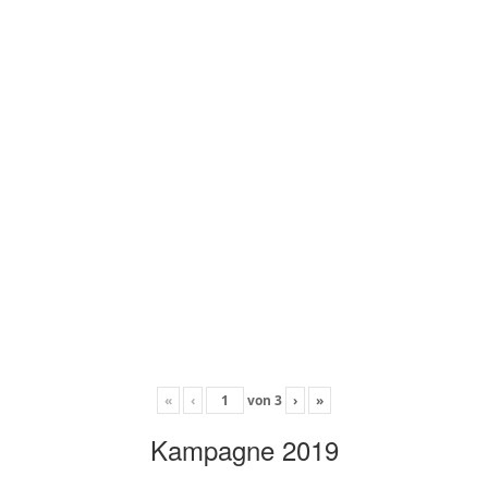
«
‹
von
3
›
»
Kampagne 2019