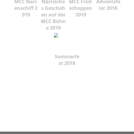
MCC Narr
Närrische
MCC Früh
Adventsfe
enschiff 2
s Gescheh
schoppen
ier 2018
019
en auf der
2019
MCC Bühn
e 2019
Sommerfe
st 2018