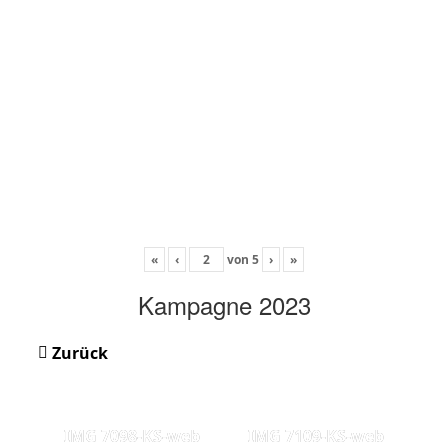
«
‹
von
5
›
»
Kampagne 2023
Zurück
IMG 7098-KS-web
IMG 7109-KS-web