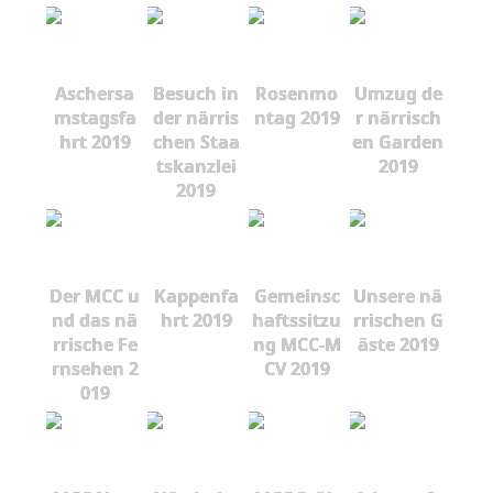
Aschersa
Besuch in
Rosenmo
Umzug de
mstagsfa
der närris
ntag 2019
r närrisch
hrt 2019
chen Staa
en Garden
tskanzlei
2019
2019
Der MCC u
Kappenfa
Gemeinsc
Unsere nä
nd das nä
hrt 2019
haftssitzu
rrischen G
rrische Fe
ng MCC-M
äste 2019
rnsehen 2
CV 2019
019