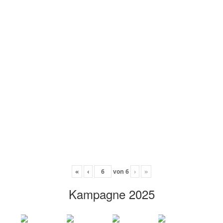
«
‹
von
6
›
»
Kampagne 2025