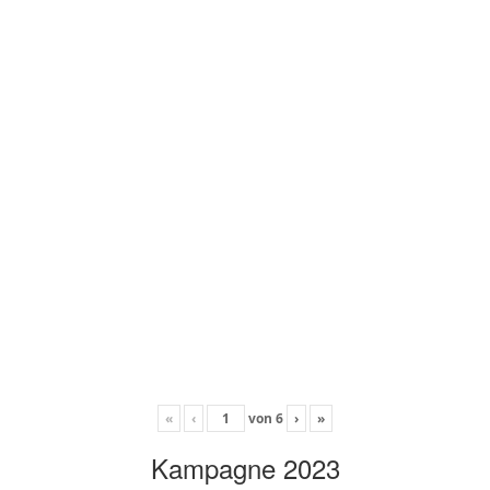
«
‹
von
6
›
»
Kampagne 2023