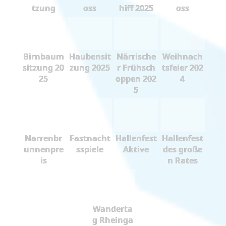
tzung
oss
hiff 2025
oss
Birnbaum
Haubensit
Närrische
Weihnach
sitzung 20
zung 2025
r Frühsch
tsfeier 202
25
oppen 202
4
5
Narrenbr
Fastnacht
Hallenfest
Hallenfest
unnenpre
sspiele
Aktive
des große
is
n Rates
Wanderta
g Rheinga