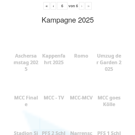
«
‹
von
6
›
»
Kampagne 2025
Aschersa
Kappenfa
Romo
Umzug de
mstag 202
hrt 2025
r Garden 2
5
025
MCC Final
MCC - TV
MCC-MCV
MCC goes
e
Kölle
Stadion Si
PFS 2 Schl
Narrensc
PFS 1 Schl