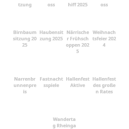
tzung
oss
hiff 2025
oss
Birnbaum
Haubensit
Närrische
Weihnach
sitzung 20
zung 2025
r Frühsch
tsfeier 202
25
oppen 202
4
5
Narrenbr
Fastnacht
Hallenfest
Hallenfest
unnenpre
sspiele
Aktive
des große
is
n Rates
Wanderta
g Rheinga