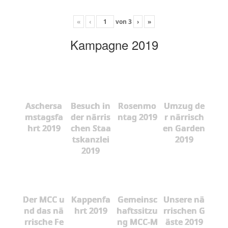
«
‹
von
3
›
»
Kampagne 2019
Aschersa
Besuch in
Rosenmo
Umzug de
mstagsfa
der närris
ntag 2019
r närrisch
hrt 2019
chen Staa
en Garden
tskanzlei
2019
2019
Der MCC u
Kappenfa
Gemeinsc
Unsere nä
nd das nä
hrt 2019
haftssitzu
rrischen G
rrische Fe
ng MCC-M
äste 2019