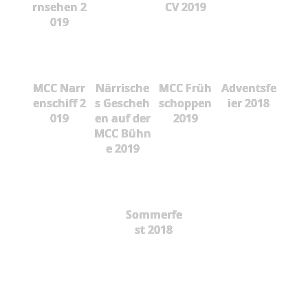
rnsehen 2
CV 2019
019
MCC Narr
Närrische
MCC Früh
Adventsfe
enschiff 2
s Gescheh
schoppen
ier 2018
019
en auf der
2019
MCC Bühn
e 2019
Sommerfe
st 2018