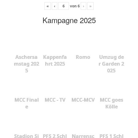
«
‹
von
6
›
»
Kampagne 2025
Aschersa
Kappenfa
Romo
Umzug de
mstag 202
hrt 2025
r Garden 2
5
025
MCC Final
MCC - TV
MCC-MCV
MCC goes
e
Kölle
Stadion Si
PFS 2 Schl
Narrensc
PFS 1 Schl