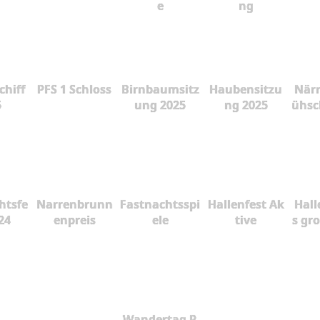
e
ng
chiff
PFS 1 Schloss
Birnbaumsitz
Haubensitzu
Närr
5
ung 2025
ng 2025
ühsc
htsfe
Narrenbrunn
Fastnachtsspi
Hallenfest Ak
Hall
24
enpreis
ele
tive
s gr
Wandertag R