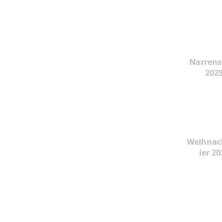
Narrens
202
Weihnac
ier 20