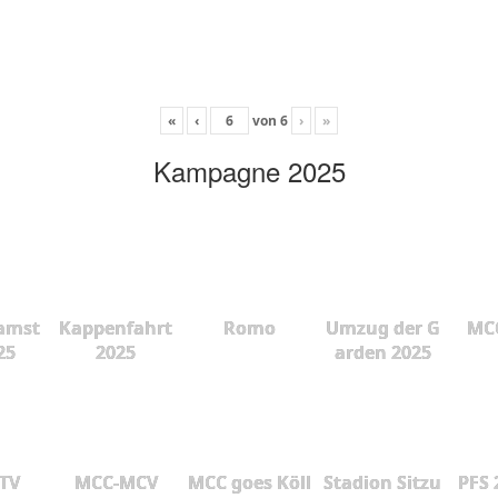
«
‹
von
6
›
»
Kampagne 2025
amst
Kappenfahrt
Romo
Umzug der G
MCC
25
2025
arden 2025
 TV
MCC-MCV
MCC goes Köll
Stadion Sitzu
PFS 