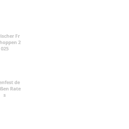
ischer Fr
hoppen 2
025
enfest de
oßen Rate
s