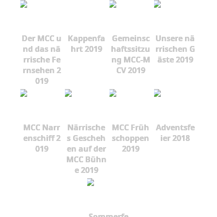
Der MCC u
Kappenfa
Gemeinsc
Unsere nä
nd das nä
hrt 2019
haftssitzu
rrischen G
rrische Fe
ng MCC-M
äste 2019
rnsehen 2
CV 2019
019
MCC Narr
Närrische
MCC Früh
Adventsfe
enschiff 2
s Gescheh
schoppen
ier 2018
019
en auf der
2019
MCC Bühn
e 2019
Sommerfe