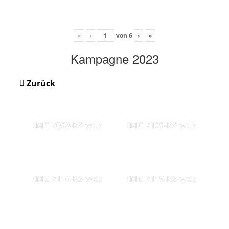
«
‹
von
6
›
»
Kampagne 2023
Zurück
IMG 7098-KS-web
IMG 7109-KS-web
IMG 7116-KS-web
IMG 7119-KS-web