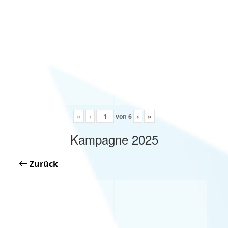
«
‹
von
6
›
»
Kampagne 2025
Zurück