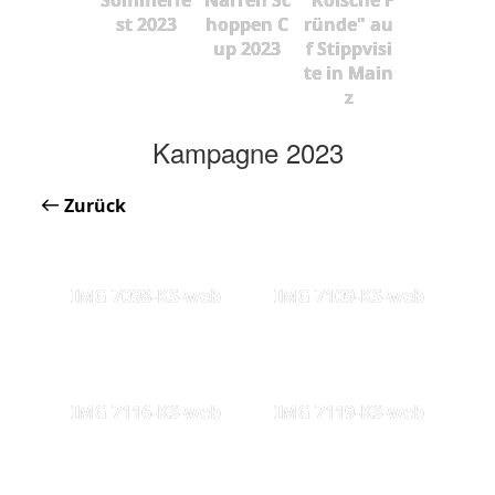
st 2023
hoppen C
ründe" au
up 2023
f Stippvisi
te in Main
z
Kampagne 2023
Zurück
IMG 7098-KS-web
IMG 7109-KS-web
IMG 7116-KS-web
IMG 7119-KS-web