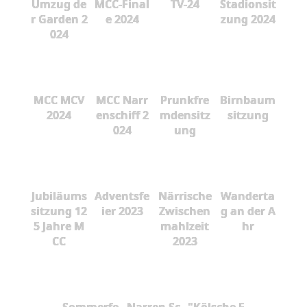
Umzug de
MCC-Final
TV-24
Stadionsit
r Garden 2
e 2024
zung 2024
024
MCC MCV
MCC Narr
Prunkfre
Birnbaum
2024
enschiff 2
mdensitz
sitzung
024
ung
Jubiläums
Adventsfe
Närrische
Wanderta
sitzung 12
ier 2023
Zwischen
g an der A
5 Jahre M
mahlzeit
hr
CC
2023
Sommerfe
Narren Sc
"Kölsche F