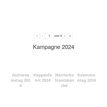
«
‹
von
4
›
»
Kampagne 2024
Aschersa
Kappenfa
Närrische
Rosenmo
mstag 202
hrt 2024
Staatskan
ntag 2024
4
zlei