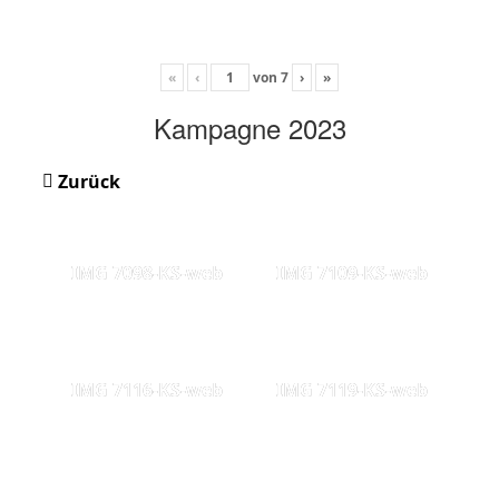
«
‹
von
7
›
»
Kampagne 2023
Zurück
IMG 7098-KS-web
IMG 7109-KS-web
IMG 7116-KS-web
IMG 7119-KS-web