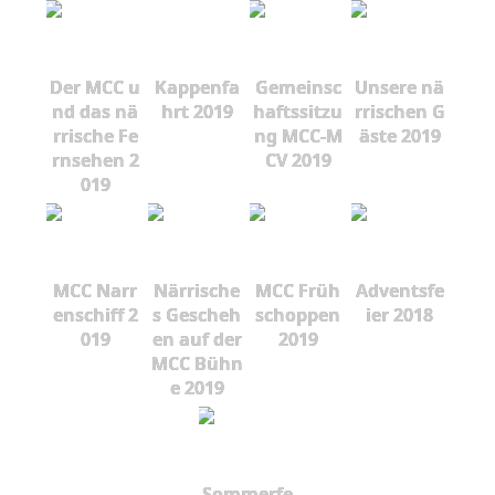
Der MCC u
Kappenfa
Gemeinsc
Unsere nä
nd das nä
hrt 2019
haftssitzu
rrischen G
rrische Fe
ng MCC-M
äste 2019
rnsehen 2
CV 2019
019
MCC Narr
Närrische
MCC Früh
Adventsfe
enschiff 2
s Gescheh
schoppen
ier 2018
019
en auf der
2019
MCC Bühn
e 2019
Sommerfe