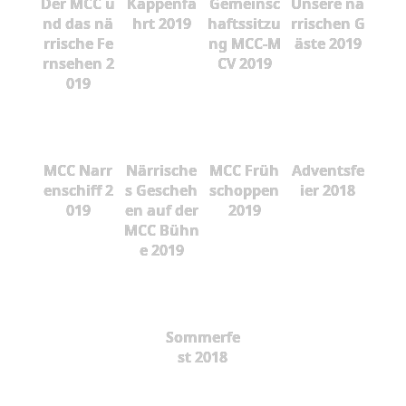
Der MCC u
Kappenfa
Gemeinsc
Unsere nä
nd das nä
hrt 2019
haftssitzu
rrischen G
rrische Fe
ng MCC-M
äste 2019
rnsehen 2
CV 2019
019
MCC Narr
Närrische
MCC Früh
Adventsfe
enschiff 2
s Gescheh
schoppen
ier 2018
019
en auf der
2019
MCC Bühn
e 2019
Sommerfe
st 2018