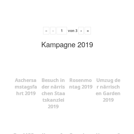
«
‹
von
3
›
»
Kampagne 2019
Aschersa
Besuch in
Rosenmo
Umzug de
mstagsfa
der närris
ntag 2019
r närrisch
hrt 2019
chen Staa
en Garden
tskanzlei
2019
2019