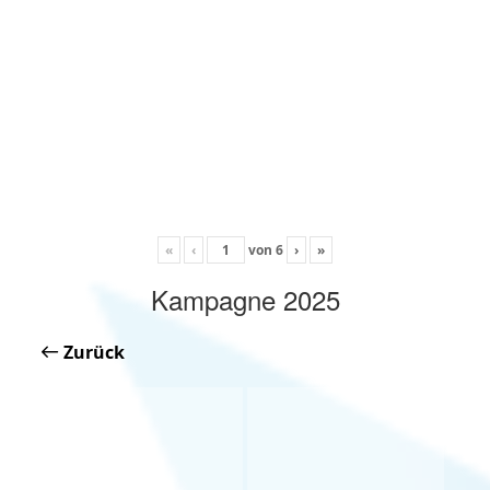
«
‹
von
6
›
»
Kampagne 2025
Zurück