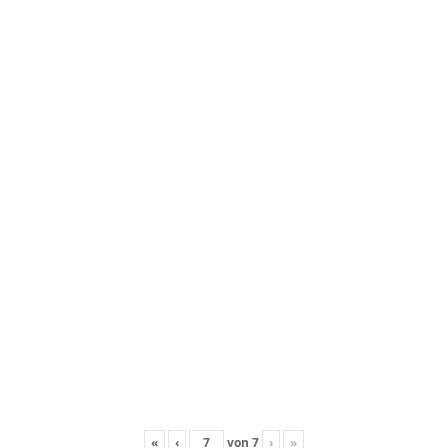
«
‹
von
7
›
»