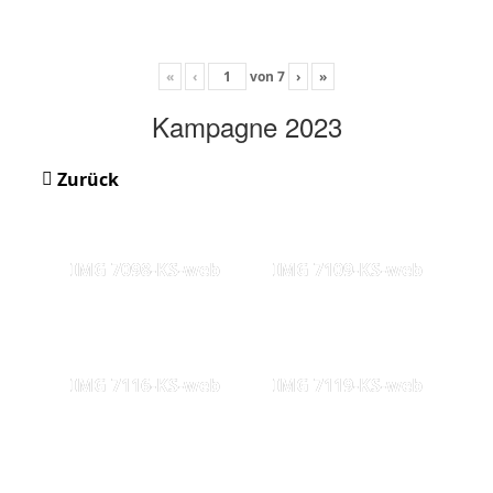
«
‹
von
7
›
»
Kampagne 2023
Zurück
IMG 7098-KS-web
IMG 7109-KS-web
IMG 7116-KS-web
IMG 7119-KS-web