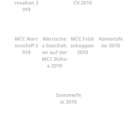
rnsehen 2
CV 2019
019
MCC Narr
Närrische
MCC Früh
Adventsfe
enschiff 2
s Gescheh
schoppen
ier 2018
019
en auf der
2019
MCC Bühn
e 2019
Sommerfe
st 2018