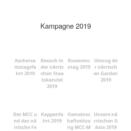
Kampagne 2019
Aschersa
Besuch in
Rosenmo
Umzug de
mstagsfa
der närris
ntag 2019
r närrisch
hrt 2019
chen Staa
en Garden
tskanzlei
2019
2019
Der MCC u
Kappenfa
Gemeinsc
Unsere nä
nd das nä
hrt 2019
haftssitzu
rrischen G
rrische Fe
ng MCC-M
äste 2019