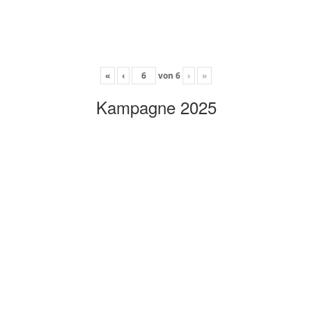
«
‹
von
6
›
»
Kampagne 2025