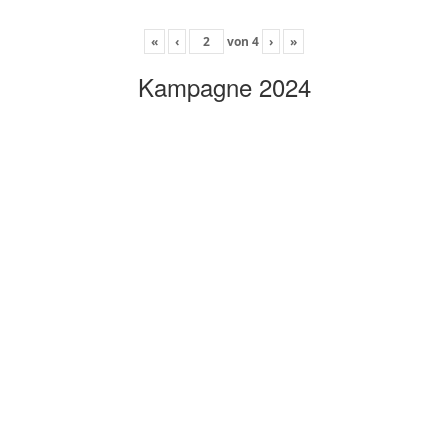
«
‹
von
4
›
»
Kampagne 2024