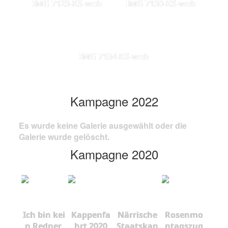
IMG 7123-KS-web
IMG 7130-KS-web
IMG 7134-KS-web
Kampagne 2022
Es wurde keine Galerie ausgewählt oder die
Galerie wurde gelöscht.
Kampagne 2020
Ich bin kei
Kappenfa
Närrische
Rosenmo
n Redner,
hrt 2020
Staatskan
ntagszug