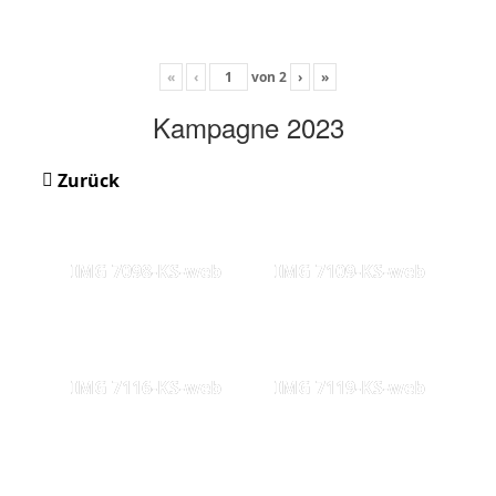
«
‹
von
2
›
»
Kampagne 2023
Zurück
IMG 7098-KS-web
IMG 7109-KS-web
IMG 7116-KS-web
IMG 7119-KS-web