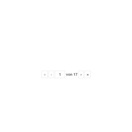
«
‹
von
17
›
»