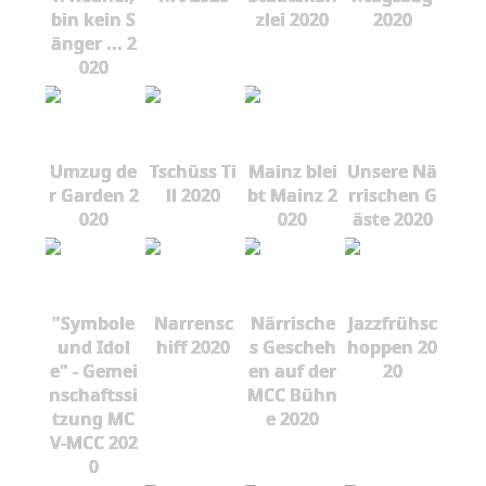
bin kein S
zlei 2020
2020
änger ... 2
020
Umzug de
Tschüss Ti
Mainz blei
Unsere Nä
r Garden 2
ll 2020
bt Mainz 2
rrischen G
020
020
äste 2020
"Symbole
Narrensc
Närrische
Jazzfrühsc
und Idol
hiff 2020
s Gescheh
hoppen 20
e" - Gemei
en auf der
20
nschaftssi
MCC Bühn
tzung MC
e 2020
V-MCC 202
0