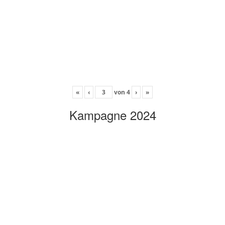
«
‹
von
4
›
»
Kampagne 2024