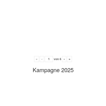
«
‹
von
6
›
»
Kampagne 2025