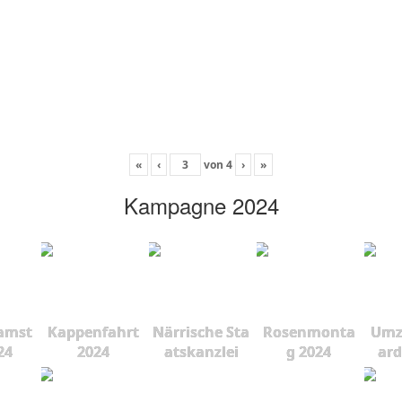
«
‹
von
4
›
»
Kampagne 2024
amst
Kappenfahrt
Närrische Sta
Rosenmonta
Umz
24
2024
atskanzlei
g 2024
ard