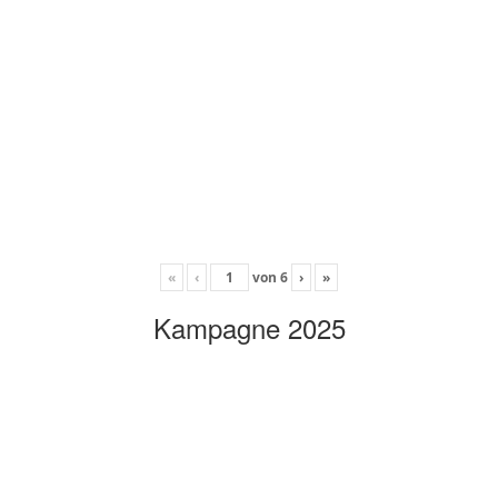
«
‹
von
6
›
»
Kampagne 2025