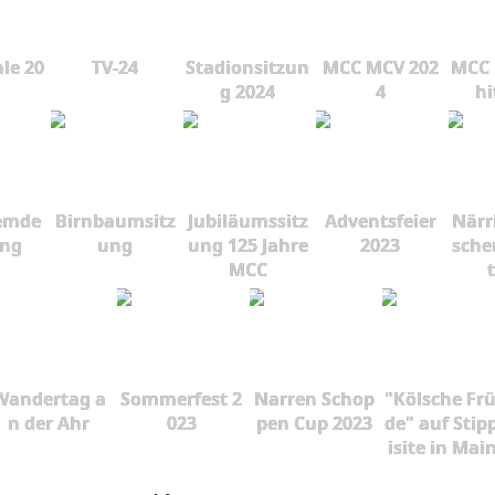
le 20
TV-24
Stadionsitzun
MCC MCV 202
MCC 
g 2024
4
hi
emde
Birnbaumsitz
Jubiläumssitz
Adventsfeier
Närr
ung
ung
ung 125 Jahre
2023
sche
MCC
Wandertag a
Sommerfest 2
Narren Schop
"Kölsche Fr
n der Ahr
023
pen Cup 2023
de" auf Stip
isite in Mai