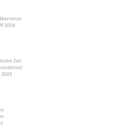
Narrensc
ff 2024
ische Zwi
nmahlzei
t 2023
ün
pv
nz