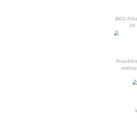
MCC-Fina
24
Prunkfr
nsitz