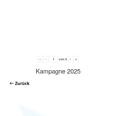
«
‹
von
6
›
»
Kampagne 2025
Zurück