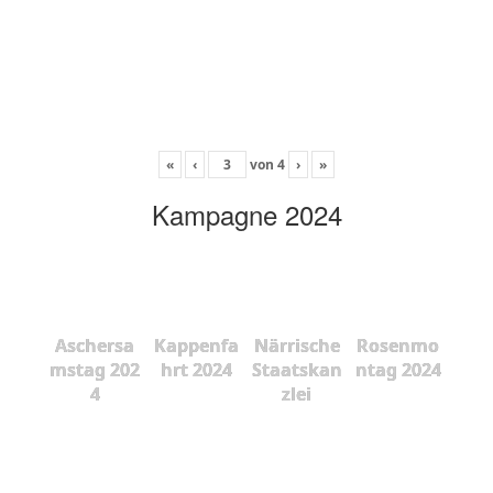
«
‹
von
4
›
»
Kampagne 2024
Aschersa
Kappenfa
Närrische
Rosenmo
mstag 202
hrt 2024
Staatskan
ntag 2024
4
zlei