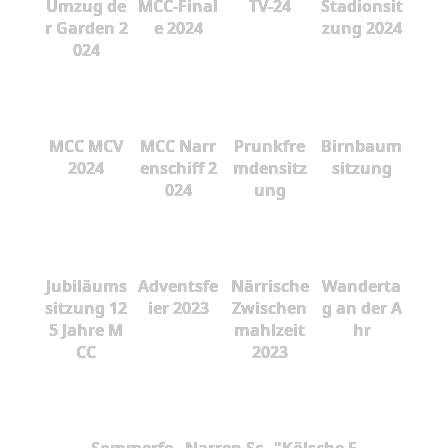
Umzug de
MCC-Final
TV-24
Stadionsit
r Garden 2
e 2024
zung 2024
024
MCC MCV
MCC Narr
Prunkfre
Birnbaum
2024
enschiff 2
mdensitz
sitzung
024
ung
Jubiläums
Adventsfe
Närrische
Wanderta
sitzung 12
ier 2023
Zwischen
g an der A
5 Jahre M
mahlzeit
hr
CC
2023
Sommerfe
Narren Sc
"Kölsche F