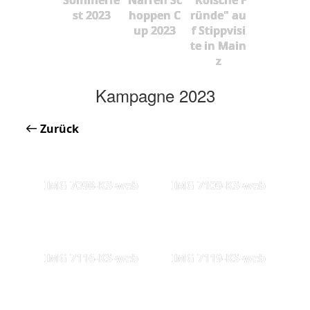
st 2023
hoppen C
ründe" au
up 2023
f Stippvisi
te in Main
z
Kampagne 2023
Zurück
IMG 7098-KS-web
IMG 7109-KS-web
IMG 7116-KS-web
IMG 7119-KS-web