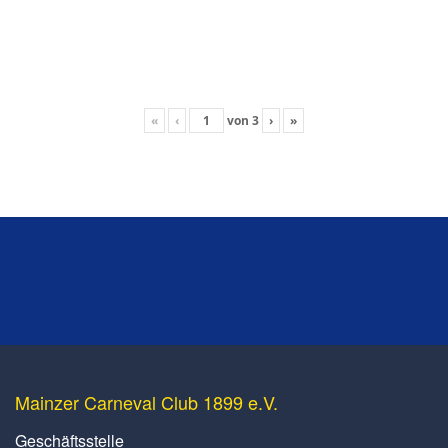
«
‹
von
3
›
»
Mainzer Carneval Club 1899 e.V.
Geschäftsstelle