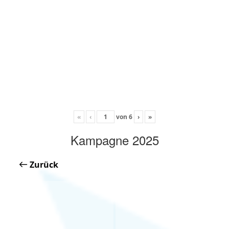
«
‹
von
6
›
»
Kampagne 2025
Zurück