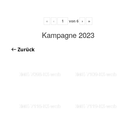
«
‹
von
6
›
»
Kampagne 2023
Zurück
IMG 7098-KS-web
IMG 7109-KS-web
IMG 7116-KS-web
IMG 7119-KS-web