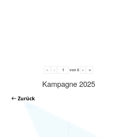
«
‹
von
6
›
»
Kampagne 2025
Zurück