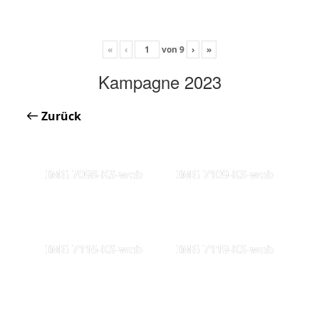
«
‹
von
9
›
»
Kampagne 2023
Zurück
IMG 7098-KS-web
IMG 7109-KS-web
IMG 7116-KS-web
IMG 7119-KS-web