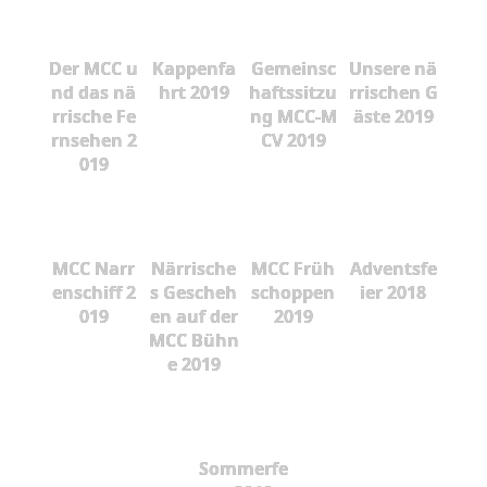
Der MCC u
Kappenfa
Gemeinsc
Unsere nä
nd das nä
hrt 2019
haftssitzu
rrischen G
rrische Fe
ng MCC-M
äste 2019
rnsehen 2
CV 2019
019
MCC Narr
Närrische
MCC Früh
Adventsfe
enschiff 2
s Gescheh
schoppen
ier 2018
019
en auf der
2019
MCC Bühn
e 2019
Sommerfe