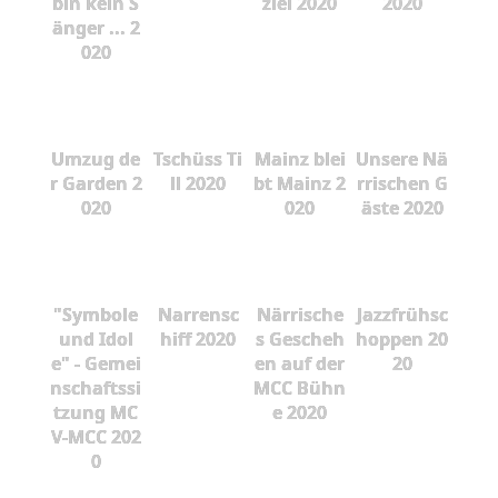
bin kein S
zlei 2020
2020
änger ... 2
020
Umzug de
Tschüss Ti
Mainz blei
Unsere Nä
r Garden 2
ll 2020
bt Mainz 2
rrischen G
020
020
äste 2020
"Symbole
Narrensc
Närrische
Jazzfrühsc
und Idol
hiff 2020
s Gescheh
hoppen 20
e" - Gemei
en auf der
20
nschaftssi
MCC Bühn
tzung MC
e 2020
V-MCC 202
0