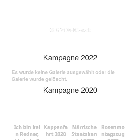
IMG 7134-KS-web
Kampagne 2022
Es wurde keine Galerie ausgewählt oder die
Galerie wurde gelöscht.
Kampagne 2020
Ich bin kei
Kappenfa
Närrische
Rosenmo
n Redner,
hrt 2020
Staatskan
ntagszug