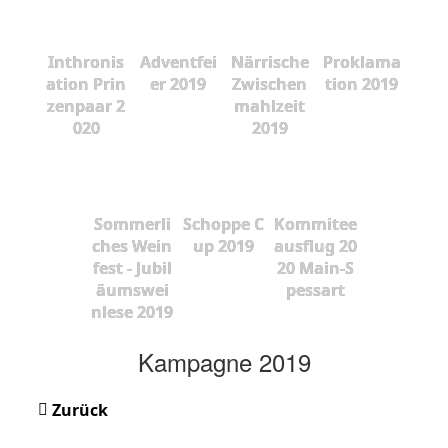
Inthronis
Adventfei
Närrische
Proklama
ation Prin
er 2019
Zwischen
tion 2019
zenpaar 2
mahlzeit
020
2019
Sommerli
Schoppe C
Kommitee
ches Wein
up 2019
ausflug 20
fest - Jubil
20 Main-S
äumswei
pessart
nlese 2019
Kampagne 2019
Zurück