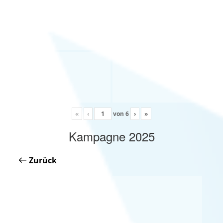
«
‹
von
6
›
»
Kampagne 2025
Zurück