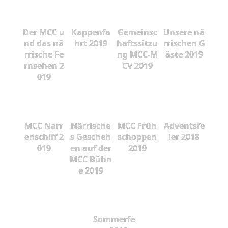
Der MCC u
Kappenfa
Gemeinsc
Unsere nä
nd das nä
hrt 2019
haftssitzu
rrischen G
rrische Fe
ng MCC-M
äste 2019
rnsehen 2
CV 2019
019
MCC Narr
Närrische
MCC Früh
Adventsfe
enschiff 2
s Gescheh
schoppen
ier 2018
019
en auf der
2019
MCC Bühn
e 2019
Sommerfe