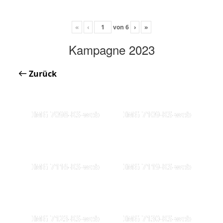
«
‹
von
6
›
»
Kampagne 2023
Zurück
IMG 7098-KS-web
IMG 7109-KS-web
IMG 7116-KS-web
IMG 7119-KS-web
IMG 7123-KS-web
IMG 7130-KS-web