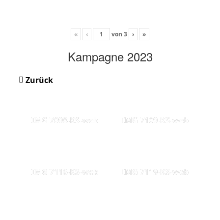
«
‹
von
3
›
»
Kampagne 2023
Zurück
IMG 7098-KS-web
IMG 7109-KS-web
IMG 7116-KS-web
IMG 7119-KS-web